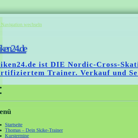
 Navigation wechseln
iken24.de
kiken24.de ist DIE Nordic-Cross-Sk
ertifiziertem Trainer. Verkauf und S
Home
Zurück zum Inhalt
enü
Startseite
Thomas – Dein Skike-Trainer
Kurstermine