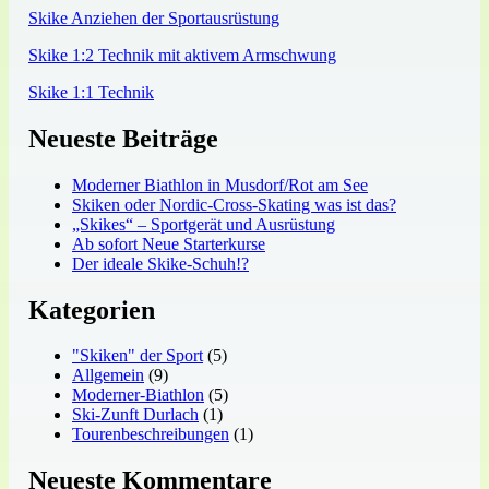
Skike Anziehen der Sportausrüstung
Skike 1:2 Technik mit aktivem Armschwung
Skike 1:1 Technik
Neueste Beiträge
Moderner Biathlon in Musdorf/Rot am See
Skiken oder Nordic-Cross-Skating was ist das?
„Skikes“ – Sportgerät und Ausrüstung
Ab sofort Neue Starterkurse
Der ideale Skike-Schuh!?
Kategorien
"Skiken" der Sport
(5)
Allgemein
(9)
Moderner-Biathlon
(5)
Ski-Zunft Durlach
(1)
Tourenbeschreibungen
(1)
Neueste Kommentare