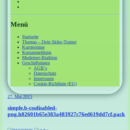
Home
Zurück zum Inhalt
Menü
Startseite
Thomas – Dein Skike-Trainer
Kurstermine
Kursanmeldung
Moderner-Biathlon
Geschäftsdaten
AGB´s
Datenschutz
Impressum
Cookie-Richtlinie (EU)
27. Mai 2015
simple.b-cssdisabled-
png.h82601b65e383a483927c76ed619dd7cf.pack