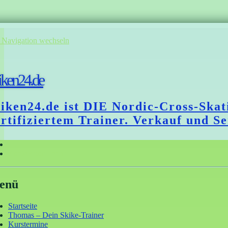
 Navigation wechseln
iken24.de
kiken24.de ist DIE Nordic-Cross-Sk
ertifiziertem Trainer. Verkauf und S
Home
Zurück zum Inhalt
enü
Startseite
Thomas – Dein Skike-Trainer
Kurstermine