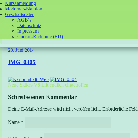
Kursanmeldung
Moderner-Biathlon
Geschäftsdaten
AGB´s
Datenschutz
Impressum
Cookie-Richtlinie (EU)
23. Juni 2014
IMG_0305
Beitrag-
Neue Skikes V8 Lift endlich eingetroffen
Navigation
Schreibe einen Kommentar
Deine E-Mail-Adresse wird nicht veröffentlicht.
Erforderliche Feld
Name
*